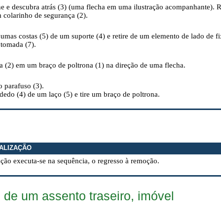
 e descubra atrás (3) (uma flecha em uma ilustração acompanhante). Re
m colarinho de segurança (2).
umas costas (5) de um suporte (4) e retire de um elemento de lado de fi
 tomada (7).
 (2) em um braço de poltrona (1) na direção de uma flecha.
o parafuso (3).
dedo (4) de um laço (5) e tire um braço de poltrona.
ALIZAÇÃO
ação executa-se na sequência, o regresso à remoção.
s de um assento traseiro, imóvel