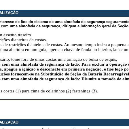
ALIZAÇÃO
teresse de fios do sistema de uma almofada de segurança segurament
 com uma almofada de segurança, dirigem a Informação geral de Seção
m assento traseiro.
rições dianteiras de costas.
as de restrições dianteiras de costas. Ao mesmo tempo insira a pequena
uma abertura em um guia, aperte a chave de fenda no interior, lance um
sário, tome fora de umas costas uma armação de bolsa de esquis.
 com uma almofada de segurança de lado: Para excluir a operação
a, apague a ignição e desconecte em primeira negação, e fios logo po
ruções fornecem-se na Substituição de Seção da Bateria Recarregável
 com uma almofada de segurança de lado: Disunite a tomada de alm
s costas (1) para cima de colarinhos (2) fastenings (3).
ALIZAÇÃO