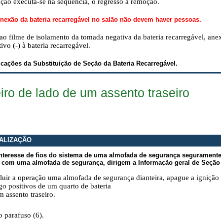
ação executa-se na sequência, o regresso à remoção.
nexão da bateria recarregável no salão não devem haver pessoas.
ao filme de isolamento da tomada negativa da bateria recarregável, anex
tivo (-) à bateria recarregável.
cações da Substituição de Seção da Bateria Recarregável.
iro de lado de um assento traseiro
ALIZAÇÃO
teresse de fios do sistema de uma almofada de segurança segurament
 com uma almofada de segurança, dirigem a Informação geral de Seção
luir a operação uma almofada de segurança dianteira, apague a ignição
ogo positivos de um quarto de bateria
m assento traseiro.
o parafuso (6).