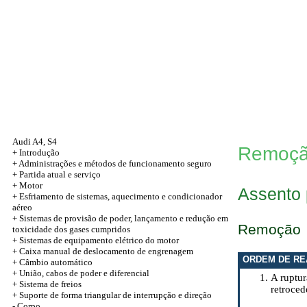
Audi A4, S4
Remoção
+
Introdução
+
Administrações e métodos de funcionamento seguro
+
Partida atual e serviço
+
Motor
Assento 
+ Esfriamento de sistemas, aquecimento e condicionador
aéreo
+ Sistemas de provisão de poder, lançamento e redução em
Remoção
toxicidade dos gases cumpridos
+ Sistemas de equipamento elétrico do motor
+ Caixa manual de deslocamento de engrenagem
ORDEM DE RE
+ Câmbio automático
+
União, cabos de poder e diferencial
A ruptur
+ Sistema de freios
retroce
+
Suporte de forma triangular de interrupção e direção
-
Corpo