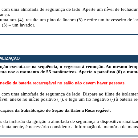
 com uma almofada de segurança de lado: Aperte um nível de fechadura
ança.
ma noz (4), resulte um pino da âncora (5) e retire um travesseiro de la
, (3) – um lavador.
ALIZAÇÃO
lação executa-se na sequência, o regresso à remoção. Ao mesmo temp
uma noz o momento de 55 nanômetros. Aperte o parafuso (6) o mom
nexão da bateria recarregável no salão não devem haver pessoas.
com uma almofada de segurança de lado: Dispare ao filme de isolamen
ável, anexe no início positivo (+), e logo um fio negativo (-) à bateria r
cações da Substituição de Seção da Bateria Recarregável.
s da inclusão da ignição a almofada de segurança o dispositivo sinaliza
ir lentamente, é necessário considerar a informação da memória de 