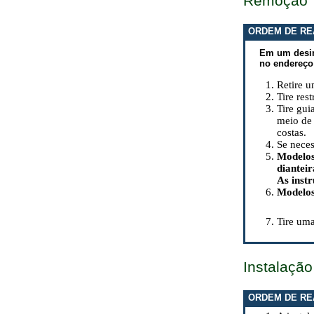
Remoção
ORDEM DE RE
Em um desin
no endereço
Retire u
Tire rest
Tire gui
meio de 
costas.
Se neces
Modelos
dianteir
As inst
Modelos
Tire uma
Instalação
ORDEM DE RE