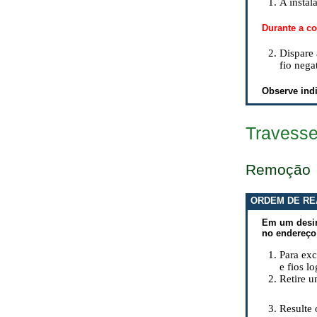
A instal
Durante a co
Dispare 
fio nega
Observe indi
Travesse
Remoção
ORDEM DE RE
Em um desin
no endereço
Para exc
e fios l
Retire u
Resulte 