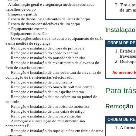
A informação geral e a segurança medem executando
Tire a 
trabalhos de corpo
de um as
Limpeza e partida
Reparo de danos insignificantes de listas de corpo
Reparo de danos consideráveis de um corpo
Instalação
+
Equipamento externo
- Equipamento de salão
Observações sobre trabalho com o equipamento de salão
ORDEM DE RE
e uma medida de segurança
Remoção e instalação de clipes de primavera
Estabel
Remoção e instalação do consolo central
travesse
Remoção e instalação do portador de bebidas
Desloque
Remoção e instalação de revestimento da alavanca do
freio de estacionamento
Remoção e instalação de uma cobertura da alavanca de
Ao mesmo te
comutação de transferências/selecionador
Remoção e instalação de um cinzeiro
Remoção e instalação do braço de poltrona central
Para trá
Remoção e instalação de um espelho interno
Remoção e instalação de uma cobertura no painel de
controle
Remoção
Remoção e instalação de um bolso do motorista
Remoção e instalação de uma caixa de artigo
Remoção e instalação de um pico antisolar
ORDEM DE RE
A remoção e a instalação do revestimento são
permanentes E
A forma 
Remoção e instalação do topo que fica em frente de uma
tortura em