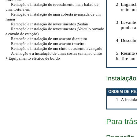
Enganche
Remoção e instalação do revestimento mais baixo de
uma tortura em
retire u
Remoção e instalação de uma coberta avançada de um
limiar
Levante 
Remoção e instalação de revestimentos (Sedan)
ponha a
Remoção e instalação de revestimentos (Veículo puxado
a cavalo de estação)
Remoção e instalação de um assento dianteiro
Descubra
Remoção e instalação de um assento traseiro
Remoção e instalação de um cinto de assento avançado
Resulte 
A remoção e a instalação de umas costas sentam o cinto
+ Equipamento elétrico de bordo
Tire um 
Instalação
ORDEM DE RE
A instal
Para trá