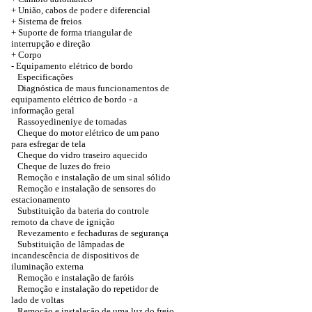
+
União, cabos de poder e diferencial
+ Sistema de freios
+ Suporte de forma triangular de
interrupção e direção
+
Corpo
-
Equipamento elétrico de bordo
Especificações
Diagnóstica de maus funcionamentos de
equipamento elétrico de bordo - a
informação geral
Rassoyedineniye de tomadas
Cheque do motor elétrico de um pano
para esfregar de tela
Cheque do vidro traseiro aquecido
Cheque de luzes do freio
Remoção e instalação de um sinal sólido
Remoção e instalação de sensores do
estacionamento
Substituição da bateria do controle
remoto da chave de ignição
Revezamento e fechaduras de segurança
Substituição de lâmpadas de
incandescência de dispositivos de
iluminação externa
Remoção e instalação de faróis
Remoção e instalação do repetidor de
lado de voltas
Remoção e instalação de uma luz do freio