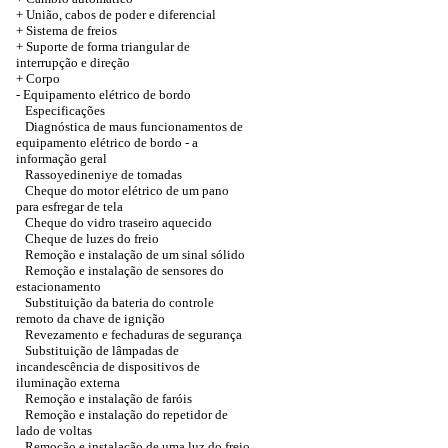
+
União, cabos de poder e diferencial
+ Sistema de freios
+ Suporte de forma triangular de
interrupção e direção
+
Corpo
-
Equipamento elétrico de bordo
Especificações
Diagnóstica de maus funcionamentos de
equipamento elétrico de bordo - a
informação geral
Rassoyedineniye de tomadas
Cheque do motor elétrico de um pano
para esfregar de tela
Cheque do vidro traseiro aquecido
Cheque de luzes do freio
Remoção e instalação de um sinal sólido
Remoção e instalação de sensores do
estacionamento
Substituição da bateria do controle
remoto da chave de ignição
Revezamento e fechaduras de segurança
Substituição de lâmpadas de
incandescência de dispositivos de
iluminação externa
Remoção e instalação de faróis
Remoção e instalação do repetidor de
lado de voltas
Remoção e instalação de uma luz do freio