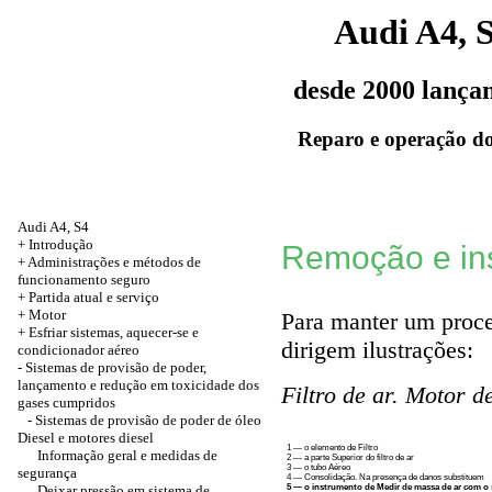
Audi A4, 
desde 2000 lança
Reparo e operação do
Audi A4, S4
+
Introdução
Remoção e inst
+
Administrações e métodos de
funcionamento seguro
+
Partida atual e serviço
+
Motor
Para manter um proce
+
Esfriar sistemas, aquecer-se e
dirigem ilustrações:
condicionador aéreo
-
Sistemas de provisão de poder,
lançamento e redução em toxicidade dos
Filtro de ar. Motor d
gases cumpridos
- Sistemas de provisão de poder de óleo
Diesel e motores diesel
1 — o elemento de Filtro
Informação geral e medidas de
2 — a parte Superior do filtro de ar
3 — o tubo Aéreo
segurança
4 — Consolidação. Na presença de danos substituem
Deixar pressão em sistema de
5 — o instrumento de Medir de massa de ar com o