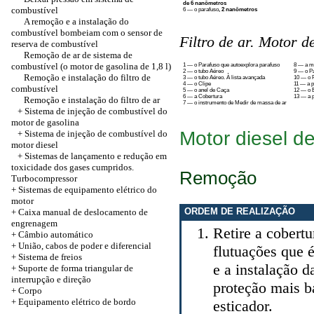
de 6 nanômetros
combustível
6 — o parafuso
, 2 nanômetros
A remoção e a instalação do
combustível bombeiam com o sensor de
Filtro de ar. Motor d
reserva de combustível
Remoção de ar de sistema de
combustível (o motor de gasolina de 1,8 l)
1 — o Parafuso que autoexplora parafuso
8 — a m
2 — o tubo Aéreo
9 — o Pa
Remoção e instalação do filtro de
3 — o tubo Aéreo. À lista avançada
10 — o P
4 — o Clipe
11 — a pa
combustível
5 — o anel de Caça
12 — o E
6 — a Cobertura
13 — a p
Remoção e instalação do filtro de ar
7 — o instrumento de Medir de massa de ar
+ Sistema de injeção de combustível do
motor de gasolina
Motor diesel de
+ Sistema de injeção de combustível do
motor diesel
+ Sistemas de lançamento e redução em
toxicidade dos gases cumpridos.
Remoção
Turbocompressor
+ Sistemas de equipamento elétrico do
motor
ORDEM DE REALIZAÇÃO
+ Caixa manual de deslocamento de
engrenagem
Retire a cobertu
+ Câmbio automático
+
União, cabos de poder e diferencial
flutuações que 
+ Sistema de freios
e a instalação d
+ Suporte de forma triangular de
interrupção e direção
proteção mais b
+
Corpo
+ Equipamento elétrico de bordo
esticador.