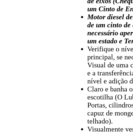
de eixos (Cheq
um Cinto de E
Motor diesel de
de um cinto de
necessário aper
um estado e Te
Verifique o nív
principal, se n
Visual de uma 
e a transferênc
nível e adição d
Claro e banha o
escotilha (O Lu
Portas, cilindr
capuz de monge,
telhado).
Visualmente ver