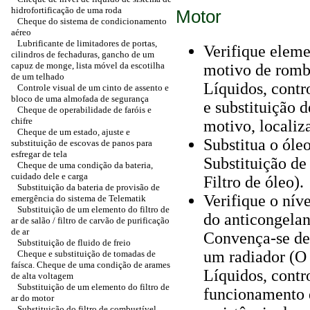
hidrofortificação de uma roda
Motor
Cheque do sistema de condicionamento
aéreo
Lubrificante de limitadores de portas,
Verifique elem
cilindros de fechaduras, gancho de um
capuz de monge, lista móvel da escotilha
motivo de romb
de um telhado
Líquidos, cont
Controle visual de um cinto de assento e
bloco de uma almofada de segurança
e substituição
Cheque de operabilidade de faróis e
chifre
motivo, localiz
Cheque de um estado, ajuste e
Substitua o óle
substituição de escovas de panos para
esfregar de tela
Substituição de
Cheque de uma condição da bateria,
cuidado dele e carga
Filtro de óleo).
Substituição da bateria de provisão de
Verifique o níve
emergência do sistema de Telematik
Substituição de um elemento do filtro de
do anticongelan
ar de salão / filtro de carvão de purificação
de ar
Convença-se de 
Substituição de fluido de freio
um radiador (O
Cheque e substituição de tomadas de
faísca. Cheque de uma condição de arames
Líquidos, cont
de alta voltagem
Substituição de um elemento do filtro de
funcionamento 
ar do motor
Substituição do filtro de combustível