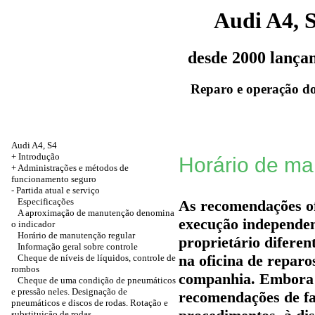
Audi A4, 
desde 2000 lança
Reparo e operação do
Audi A4, S4
+
Introdução
Horário de ma
+
Administrações e métodos de
funcionamento seguro
-
Partida atual e serviço
Especificações
As recomendações o
A aproximação de manutenção denomina
execução independen
o indicador
Horário de manutenção regular
proprietário difere
Informação geral sobre controle
na oficina de reparo
Cheque de níveis de líquidos, controle de
rombos
companhia. Embora e
Cheque de uma condição de pneumáticos
e pressão neles. Designação de
recomendações de fab
pneumáticos e discos de rodas. Rotação e
substituição de rodas