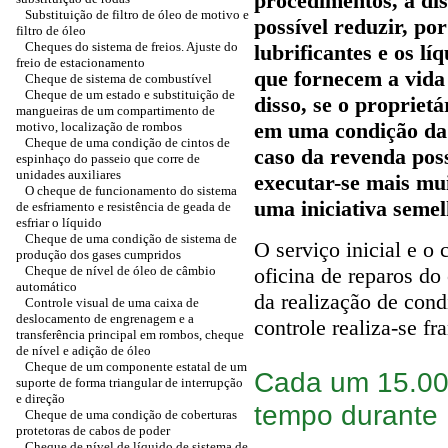
procedimentos, à dis
Substituição de filtro de óleo de motivo e
possível reduzir, por
filtro de óleo
Cheques do sistema de freios. Ajuste do
lubrificantes e os l
freio de estacionamento
que fornecem a vida
Cheque de sistema de combustível
Cheque de um estado e substituição de
disso, se o proprietá
mangueiras de um compartimento de
em uma condição da
motivo, localização de rombos
Cheque de uma condição de cintos de
caso da revenda pos
espinhaço do passeio que corre de
unidades auxiliares
executar-se mais mui
O cheque de funcionamento do sistema
uma iniciativa semel
de esfriamento e resistência de geada de
esfriar o líquido
Cheque de uma condição de sistema de
O serviço inicial e o
produção dos gases cumpridos
Cheque de nível de óleo de câmbio
oficina de reparos do
automático
da realização de condi
Controle visual de uma caixa de
deslocamento de engrenagem e a
controle realiza-se fr
transferência principal em rombos, cheque
de nível e adição de óleo
Cheque de um componente estatal de um
Cada um 15.00
suporte de forma triangular de interrupção
e direção
tempo durante
Cheque de uma condição de coberturas
protetoras de cabos de poder
Cheque de nível de líquido de sistema de